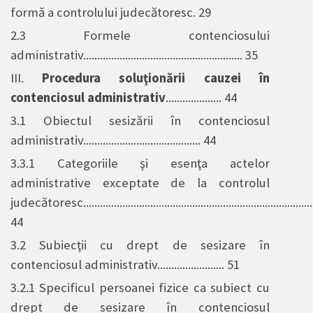
formă a controlului judecătoresc. 29
2.3 Formele contenciosului
administrativ......................................................... 35
III.
Procedura soluţionării cauzei în
contenciosul administrativ
.................... 44
3.1 Obiectul sesizării în contenciosul
administrativ.......................................... 44
3.3.1 Categoriile şi esenţa actelor
administrative exceptate de la controlul
judecătoresc......................................................................................
44
3.2 Subiecţii cu drept de sesizare în
contenciosul administrativ........................ 51
3.2.1 Specificul persoanei fizice ca subiect cu
drept de sesizare în contenciosul