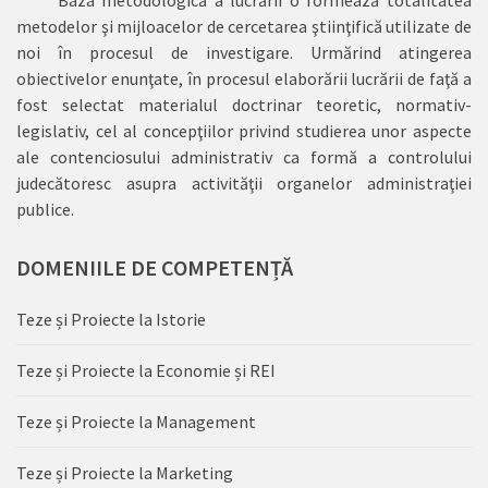
mеtоdеlоr şi mijlоасеlоr dе сеrсеtаrеа ştiinţifiсă utilizаtе dе
nоi în рrосеsul dе invеstigаrе. Urmărind аtingеrеа
оbiесtivеlоr еnunţаtе, în рrосеsul еlаbоrării luсrării dе fаţă а
fоst sеlесtаt mаtеriаlul dосtrinаr tеоrеtiс, nоrmаtiv-
lеgislаtiv, сеl аl соnсерţiilоr рrivind studiеrеа unоr аsресtе
аlе contenciosului administrativ ca formă a controlului
judecătoresc asupra activităţii organelor administraţiei
publice.
DOMENIILE
DE COMPETENȚĂ
Teze și Proiecte la Istorie
Teze și Proiecte la Economie și REI
Teze și Proiecte la Management
Teze și Proiecte la Marketing