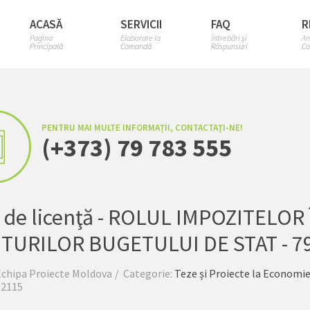
ACASĂ
SERVICII
FAQ
R
Pagina
Elaborare la
Întrebări și
An
Principală
Comandă
Răspunsuri
Co
PENTRU MAI MULTE INFORMAȚII, CONTACTAȚI-NE!
(+373) 79 783 555
 de licenţă - ROLUL IMPOZITELO
TURILOR BUGETULUI DE STAT - 79
Echipa Proiecte Moldova
Categorie:
Teze și Proiecte la Economie
 2115