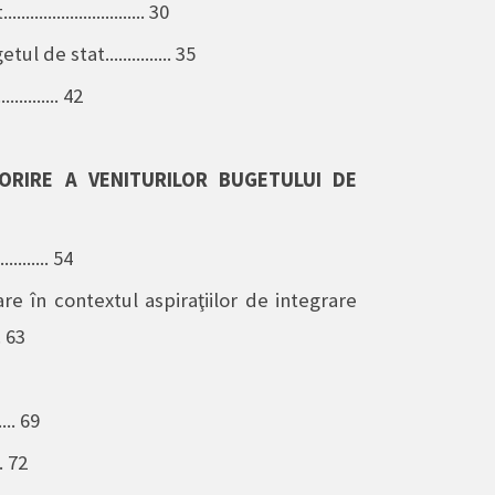
..................... 30
de stat............... 35
............ 42
ORIRE A VENITURILOR BUGETULUI DE
........... 54
re în contextul aspiraţiilor de integrare
.. 63
.... 69
... 72