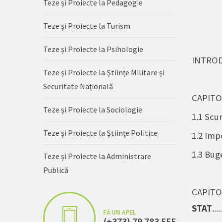
Teze și Proiecte la Pedagogie
Teze și Proiecte la Turism
Teze și Proiecte la Psihologie
INTRODUCERE.
Teze și Proiecte la Științe Militare și
Securitate Națională
CAPITO
Teze și Proiecte la Sociologie
1.1
Scurt
Teze și Proiecte la Științe Politice
1
.2 Imp
1.3 Buge
Teze și Proiecte la Administrare
Publică
CAPI
STAT
....
FĂ UN APEL
(+373) 79 783 555