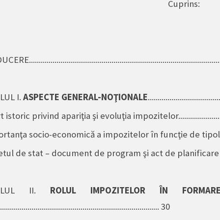
Cuprins
:
...............................................................................................
LUL I.
ASPECTE GENERAL-NO
ŢIONALE
...................................
 istoric privind apariţia şi evoluţia impozitelor............................
ortanţa socio-economică a impozitelor în funcţie de tipologi
tul de stat – document de program şi act de planificare financ
TOLUL II.
ROLUL IMPOZITELOR ÎN FORMAR
.................................................................................. 30