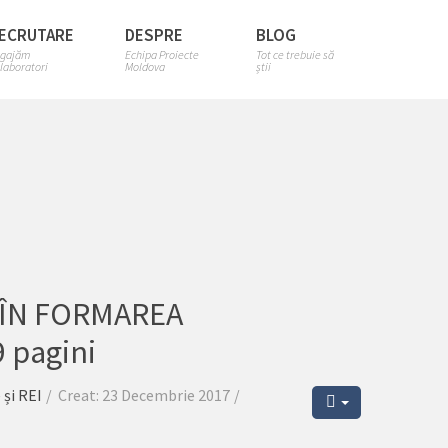
ECRUTARE
DESPRE
BLOG
gajăm
Echipa Proiecte
Tot ce trebuie să
laboratori
Moldova
știi
R ÎN FORMAREA
 pagini
 și REI
Creat: 23 Decembrie 2017