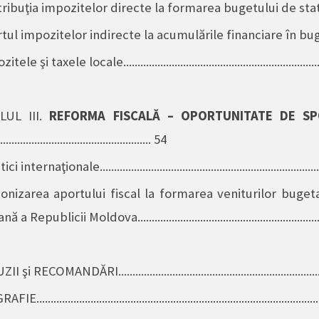
ibuţia impozitelor directe la formarea bugetului de stat...........
tul impozitelor indirecte la acumulările financiare în bugetul 
le şi taxele locale......................................................................
UL III.
REFORMA FISCALĂ –
OPORTUNITATE DE SP
...................................................... 54
i internaţionale.............................................................................
onizarea aportului fiscal la formarea veniturilor bugeta
 Republicii Moldova..............................................................
i RECOMANDĂRI......................................................................
................................................................................................