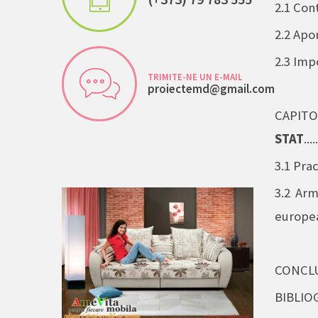
2.1 Contr
2.2 Apor
2.3 Impozite
TRIMITE-NE UN E-MAIL
proiectemd@gmail.com
CAPITOL
STAT
....
3.1
Practic
3.2 Arm
europeană a
CONCLUZII ş
BIBLIOGRAFIE.