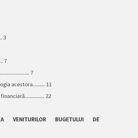
... 3
.... 7
................. 7
a acestora.......... 11
iară................ 22
EA VENITURILOR BUGETULUI DE