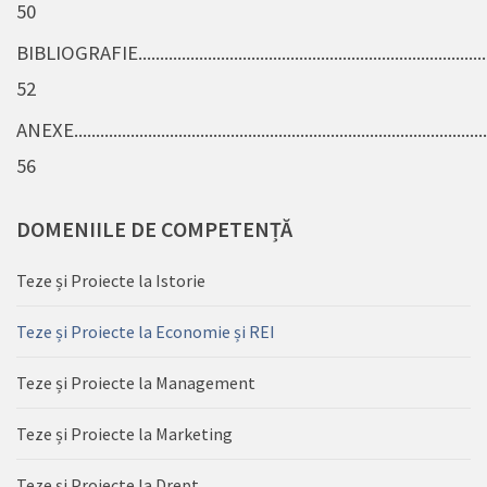
50
BIBLIOGRAFIE..................................................................................
52
ANEXE................................................................................................
56
DOMENIILE
DE COMPETENȚĂ
Teze și Proiecte la Istorie
Teze și Proiecte la Economie și REI
Teze și Proiecte la Management
Teze și Proiecte la Marketing
Teze și Proiecte la Drept