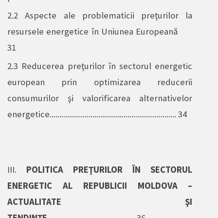
2.2
Aspecte ale problematicii preţurilor la
resursele energetice în Uniunea Europeană
31
2.3 Reducerea preţurilor
în sectorul energetic
european prin optimizarea reducerii
consumurilor şi valorificarea alternativelor
energetice................................................................. 34
III.
POLITICA PREŢURILOR ÎN SECTORUL
ENERGETIC AL REPUBLICII MOLDOVA –
ACTUALITATE ŞI
TENDINŢE
............................................. 36