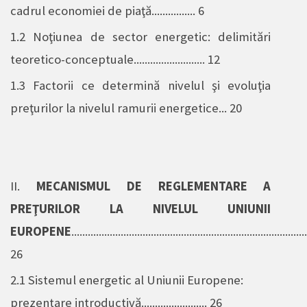
cadrul economiei de piaţă................ 6
1.2 Noţiunea de sector energetic: delimitări
teoretico-conceptuale.......................... 12
1.3
Factorii ce determină nivelul şi evoluţia
preţurilor la nivelul ramurii energetice... 20
II.
MECANISMUL DE REGLEMENTARE A
PREŢURILOR LA NIVELUL UNIUNII
EUROPENE
......................................................................................
26
2.1
Sistemul energetic al Uniunii Europene:
prezentare introductivă........................ 26