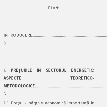
PLAN
:
INTRODUCERE................................................................................
3
I.
PREŢURILE ÎN SECTORUL ENERGETIC:
ASPECTE TEORETICO-
METODOLOGICE
...........................................................................
6
1.1
Preţul – pârghie economică importantă în