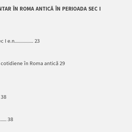
NTAR ÎN ROMA ANTICĂ ÎN PERIOADA SEC I
.n................ 23
 cotidiene în Roma antică 29
.. 38
....... 38