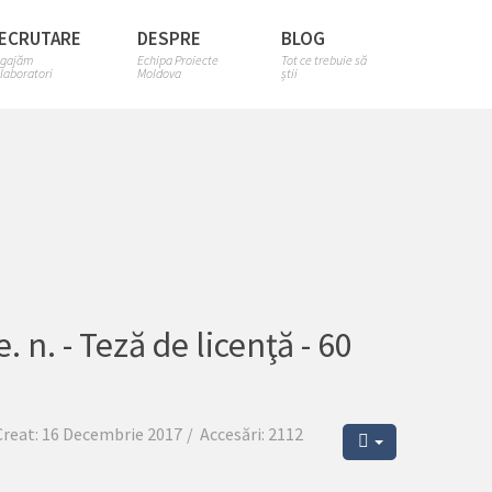
ECRUTARE
DESPRE
BLOG
gajăm
Echipa Proiecte
Tot ce trebuie să
laboratori
Moldova
știi
. n. - Teză de licenţă - 60
Creat: 16 Decembrie 2017
Accesări: 2112