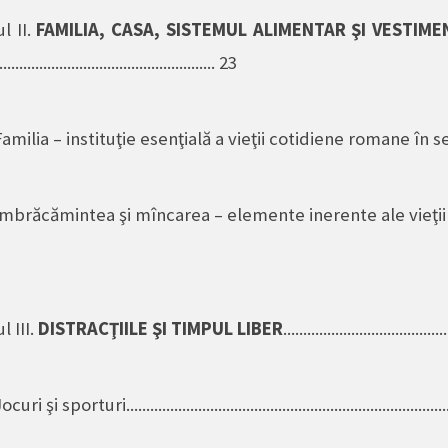
l II.
FAMILIA, CASA, SISTEMUL ALIMENTAR ŞI VESTIME
....................................................... 23
Familia – instituţie esenţială a vieţii cotidiene romane în sec I e
Îmbrăcămintea şi mîncarea – elemente inerente ale vieţii
l III.
DISTRACŢIILE ŞI TIMPUL LIBER
.......................................
curi şi sporturi...............................................................................