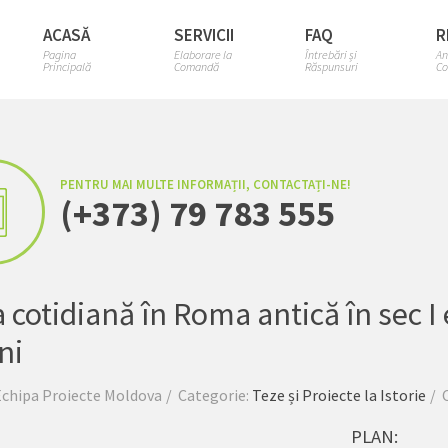
ACASĂ
SERVICII
FAQ
R
Pagina
Elaborare la
Întrebări și
An
Principală
Comandă
Răspunsuri
Co
PENTRU MAI MULTE INFORMAȚII, CONTACTAȚI-NE!
(+373) 79 783 555
a cotidiană în Roma antică în sec I e
ni
Echipa Proiecte Moldova
Categorie:
Teze și Proiecte la Istorie
PLAN: