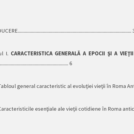
.............................................................................................. 
ul I.
CARACTERISTICA GENERALĂ A EPOCII ŞI A VIEŢII
.......................................................... 6
Tabloul general caracteristic al evoluţiei vieţii în Roma Anti
Caracteristicile esenţiale ale vieţii cotidiene în Roma anti