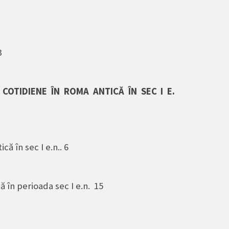
3
 COTIDIENE ÎN ROMA ANTICĂ ÎN SEC I E.
că în sec I e.n.. 6
că în perioada sec I e.n. 15