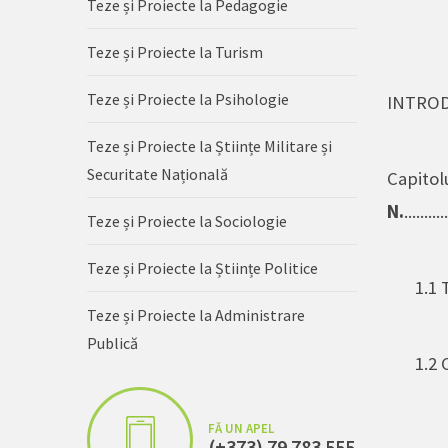
Teze și Proiecte la Pedagogie
Teze și Proiecte la Turism
Teze și Proiecte la Psihologie
INTRODUCERE.
Teze și Proiecte la Științe Militare și
Securitate Națională
Capitol
N.
..........
Teze și Proiecte la Sociologie
Teze și Proiecte la Științe Politice
1.1 
Teze și Proiecte la Administrare
Publică
1.2 
FĂ UN APEL
(+373) 79 783 555