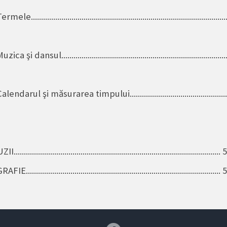
mele...............................................................................................
zica şi dansul................................................................................
alendarul şi măsurarea timpului...................................................
.................................................................................................. 
............................................................................................... 