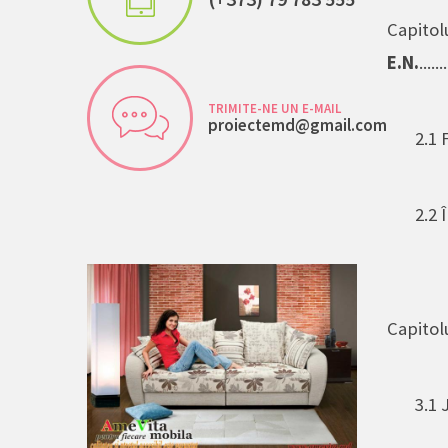
Capitolu
E.N.
......
TRIMITE-NE UN E-MAIL
proiectemd@gmail.com
2.1 
2.2 
Capitolu
3.1 Jo