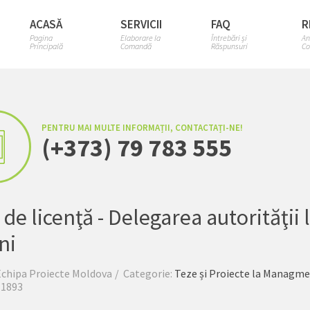
ACASĂ
SERVICII
FAQ
R
Pagina
Elaborare la
Întrebări și
An
Principală
Comandă
Răspunsuri
Co
PENTRU MAI MULTE INFORMAȚII, CONTACTAȚI-NE!
(+373) 79 783 555
 de licenţă - Delegarea autorităţii l
ni
Echipa Proiecte Moldova
Categorie:
Teze și Proiecte la Managm
 1893