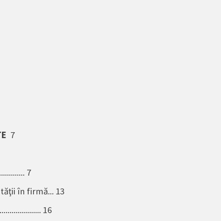
TE
7
.......... 7
ţii în firmă... 13
.............. 16