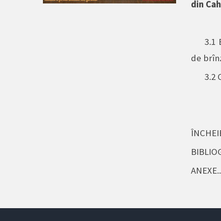
din Cah
3.1 
de brînzetu
3.2 Co
ÎNCHEIERE....
BIBLIOGRAFIE.
ANEXE........