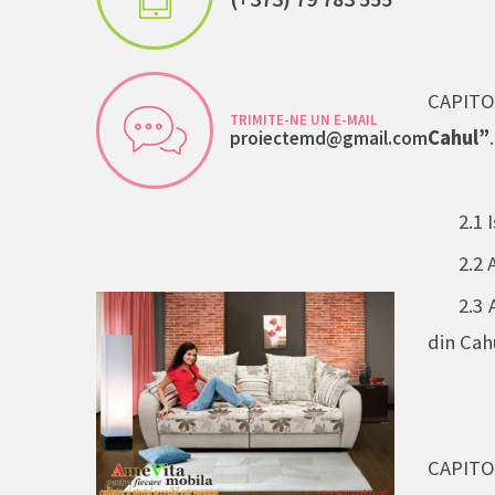
CAPIT
TRIMITE-NE UN E-MAIL
Cahul”
.
proiectemd@gmail.com
2.1
I
2.2 A
2.3
din Cahul”...
CAPITOL