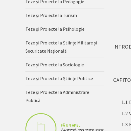
Teze și Proiecte la Pedagogie
Teze și Proiecte la Turism
Teze și Proiecte la Psihologie
Teze și Proiecte la Științe Militare și
INTRODUCERE.
Securitate Națională
Teze și Proiecte la Sociologie
Teze și Proiecte la Științe Politice
CAPITO
Teze și Proiecte la Administrare
Publică
1.1
D
1.2 
1.3 B
FĂ UN APEL
(+373) 79 783 555