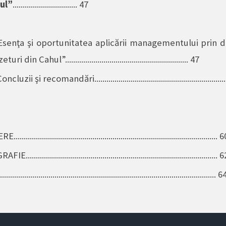
ul”
................................ 47
Esenţa şi oportunitatea aplicării managementului prin del
ri din Cahul”............................................................. 47
ncluzii şi recomandări.................................................................
................................................................................................. 
.............................................................................................. 
..................................................................................................... 6