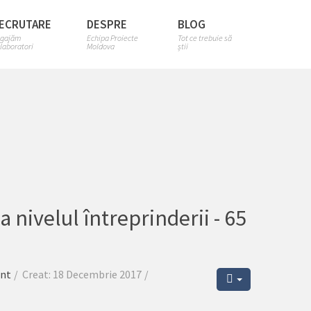
ECRUTARE
DESPRE
BLOG
gajăm
Echipa Proiecte
Tot ce trebuie să
laboratori
Moldova
știi
a nivelul întreprinderii - 65
ent
Creat: 18 Decembrie 2017