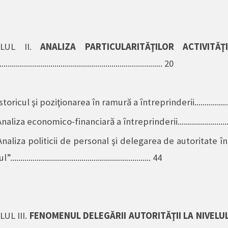
OLUL II.
ANALIZA PARTICULARITĂŢILOR ACTIVITĂ
................................................................................ 20
storicul şi poziţionarea în ramură a întreprinderii.....................
naliza economico-financiară a întreprinderii.............................
Analiza politicii de personal
şi delegarea de autoritate în
.................................................................. 44
UL III.
FENOMENUL DELEGĂRII AUTORITĂŢII LA NIVELUL