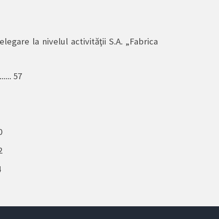
egare la nivelul activităţii S.A. „Fabrica
...... 57
60
62
4