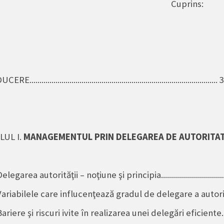
Cuprins
:
............................................................................................. 3
LUL I.
MANAGEMENTUL PRIN DELEGAREA DE AUTORITA
elegarea autorităţii – noţiune şi principia..................................
Variabilele care influcenţează gradul de delegare a autorită
ariere şi riscuri ivite în realizarea unei delegări eficiente........